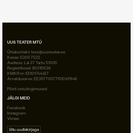
Joel Väli
UUS TEATER MTÜ
Ühiskontakt:
tere@uusteater.ee
Kassa: 5300 7522
Aadress: Lai 37 Tartu 51005
Registrikood: 80310536
KMKR nr: EE101744427
Arveldusarve: EE357700771012411945
Pileti ostutingimused
JÄLGI MEID
Facebook
Instagram
Vimeo
liitu uudiskirjaga