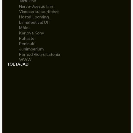
Tartu linn
Narva-Jõesuu linn
Viscosa kultuuritehas
Hostel Looming
Linnafestival UIT
Möku
Karlova Kohv
Pühaste
Peninuki
Junimperium
Pernod Ricard Estonia
WWW
TOETAJAD