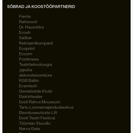
SÕBRAD JA KOOSTÖÖPARTNERID
Fienta
Raitwood
Dr. Hauschka
Ecosh
Salibar
Reklaamikompanii
Ecoprint
Eccom
Postimees
Teatritehnoloogia
.japuha
dekoratsioonid.ee
RGB Baltic
Eventech
Genialistide Klubi
Elektriteater
Eesti Rahva Muuseum
Tartu Loomemajanduskeskus
Etendusasutuste Liit
Eesti Teatri Festival
Tüümian Stuudio
Narva Gate