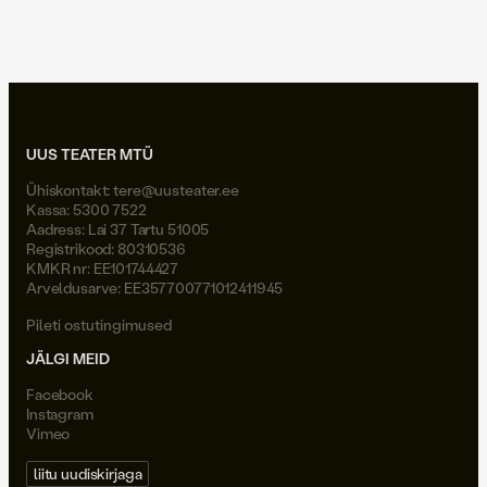
Joel Väli
UUS TEATER MTÜ
Ühiskontakt:
tere@uusteater.ee
Kassa: 5300 7522
Aadress: Lai 37 Tartu 51005
Registrikood: 80310536
KMKR nr: EE101744427
Arveldusarve: EE357700771012411945
Pileti ostutingimused
JÄLGI MEID
Facebook
Instagram
Vimeo
liitu uudiskirjaga