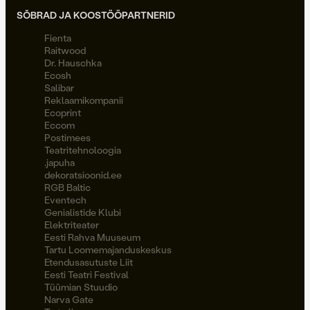
SÕBRAD JA KOOSTÖÖPARTNERID
Fienta
Raitwood
Dr. Hauschka
Ecosh
Salibar
Reklaamikompanii
Ecoprint
Eccom
Postimees
Teatritehnoloogia
.japuha
dekoratsioonid.ee
RGB Baltic
Eventech
Genialistide Klubi
Elektriteater
Eesti Rahva Muuseum
Tartu Loomemajanduskeskus
Etendusasutuste Liit
Eesti Teatri Festival
Tüümian Stuudio
Narva Gate