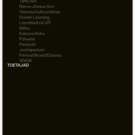
Tartu linn
Narva-Jõesuu linn
Viscosa kultuuritehas
Hostel Looming
Linnafestival UIT
Möku
Karlova Kohv
Pühaste
Peninuki
Junimperium
Pernod Ricard Estonia
WWW
TOETAJAD