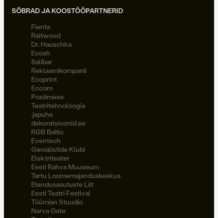
SÕBRAD JA KOOSTÖÖPARTNERID
Fienta
Raitwood
Dr. Hauschka
Ecosh
Salibar
Reklaamikompanii
Ecoprint
Eccom
Postimees
Teatritehnoloogia
.japuha
dekoratsioonid.ee
RGB Baltic
Eventech
Genialistide Klubi
Elektriteater
Eesti Rahva Muuseum
Tartu Loomemajanduskeskus
Etendusasutuste Liit
Eesti Teatri Festival
Tüümian Stuudio
Narva Gate