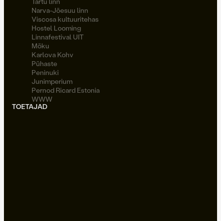
Tartu linn
Narva-Jõesuu linn
Viscosa kultuuritehas
Hostel Looming
Linnafestival UIT
Möku
Karlova Kohv
Pühaste
Peninuki
Junimperium
Pernod Ricard Estonia
WWW
TOETAJAD