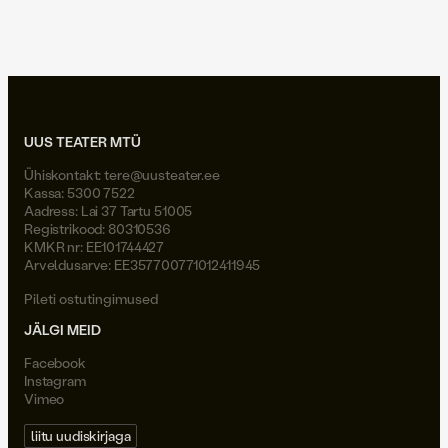
Joel Väli
UUS TEATER MTÜ
Ühiskontakt:
tere@uusteater.ee
Kassa: 5300 7522
Aadress: Lai 37 Tartu 51005
Registrikood: 80310536
KMKR nr: EE101744427
Arveldusarve: EE357700771012411945
Pileti ostutingimused
JÄLGI MEID
Facebook
Instagram
Vimeo
liitu uudiskirjaga