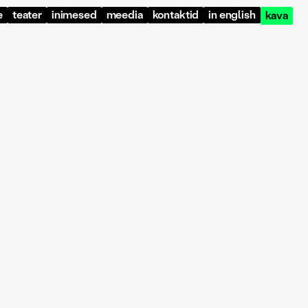
e
teater
inimesed
meedia
kontaktid
in english
kava