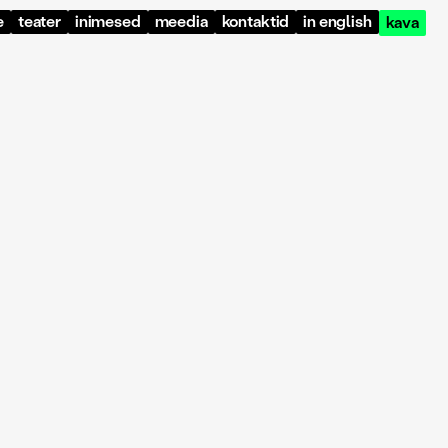
e
teater
inimesed
meedia
kontaktid
in english
kava