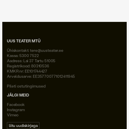
Joel Väli
UUS TEATER MTÜ
Ühiskontakt:
tere@uusteater.ee
Kassa: 5300 7522
Aadress: Lai 37 Tartu 51005
Registrikood: 80310536
KMKR nr: EE101744427
Arveldusarve: EE357700771012411945
Pileti ostutingimused
JÄLGI MEID
Facebook
Instagram
Vimeo
liitu uudiskirjaga