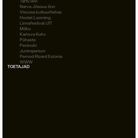
Tartu linn
Narva-Jõesuu linn
Viscosa kultuuritehas
Hostel Looming
Linnafestival UIT
Möku
Karlova Kohv
Pühaste
Peninuki
Junimperium
Pernod Ricard Estonia
WWW
TOETAJAD