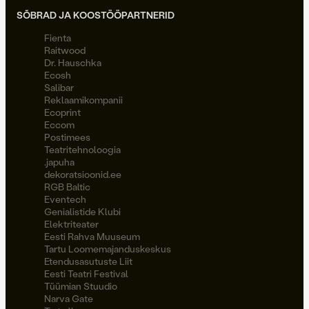
SÕBRAD JA KOOSTÖÖPARTNERID
Fienta
Raitwood
Dr. Hauschka
Ecosh
Salibar
Reklaamikompanii
Ecoprint
Eccom
Postimees
Teatritehnoloogia
.japuha
dekoratsioonid.ee
RGB Baltic
Eventech
Genialistide Klubi
Elektriteater
Eesti Rahva Muuseum
Tartu Loomemajanduskeskus
Etendusasutuste Liit
Eesti Teatri Festival
Tüümian Stuudio
Narva Gate