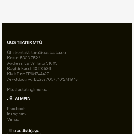
Joel Väli
UUS TEATER MTÜ
Ühiskontakt:
tere@uusteater.ee
Kassa: 5300 7522
Aadress: Lai 37 Tartu 51005
Registrikood: 80310536
KMKR nr: EE101744427
Arveldusarve: EE357700771012411945
Pileti ostutingimused
JÄLGI MEID
Facebook
Instagram
Vimeo
liitu uudiskirjaga