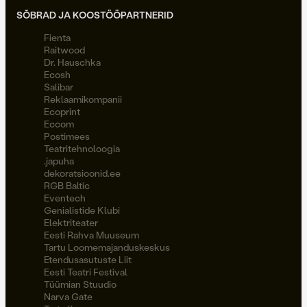
SÕBRAD JA KOOSTÖÖPARTNERID
Fienta
Raitwood
Dr. Hauschka
Ecosh
Salibar
Reklaamikompanii
Ecoprint
Eccom
Postimees
Teatritehnoloogia
.japuha
dekoratsioonid.ee
RGB Baltic
Eventech
Genialistide Klubi
Elektriteater
Eesti Rahva Muuseum
Tartu Loomemajanduskeskus
Etendusasutuste Liit
Eesti Teatri Festival
Tüümian Stuudio
Narva Gate