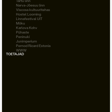
Tartu linn
Narva-Jõesuu linn
Viscosa kultuuritehas
Hostel Looming
Linnafestival UIT
Möku
Karlova Kohv
Pühaste
Peninuki
Junimperium
Pernod Ricard Estonia
WWW
TOETAJAD