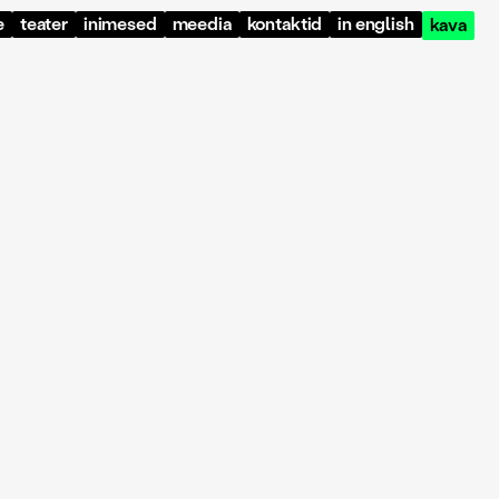
e
teater
inimesed
meedia
kontaktid
in english
kava