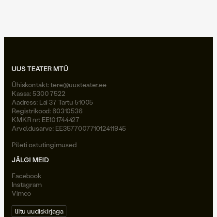
Joel Väli
UUS TEATER MTÜ
Ühiskontakt:
tere@uusteater.ee
Kassa: 5300 7522
Aadress: Lai 37 Tartu 51005
Registrikood: 80310536
KMKR nr: EE101744427
Arveldusarve: EE357700771012411945
Pileti ostutingimused
JÄLGI MEID
Facebook
Instagram
Vimeo
liitu uudiskirjaga