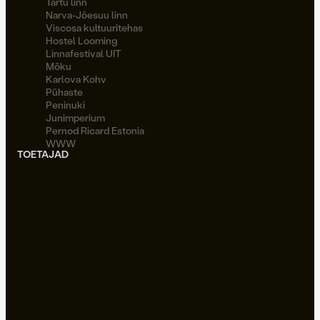
Tartu linn
Narva-Jõesuu linn
Viscosa kultuuritehas
Hostel Looming
Linnafestival UIT
Möku
Karlova Kohv
Pühaste
Peninuki
Junimperium
Pernod Ricard Estonia
WWW
TOETAJAD