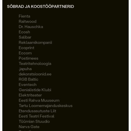
SÕBRAD JA KOOSTÖÖPARTNERID
Fienta
Raitwood
Dr. Hauschka
Ecosh
Salibar
Reklaamikompanii
Ecoprint
Eccom
Postimees
Teatritehnoloogia
.japuha
dekoratsioonid.ee
RGB Baltic
Eventech
Genialistide Klubi
Elektriteater
Eesti Rahva Muuseum
Tartu Loomemajanduskeskus
Etendusasutuste Liit
Eesti Teatri Festival
Tüümian Stuudio
Narva Gate