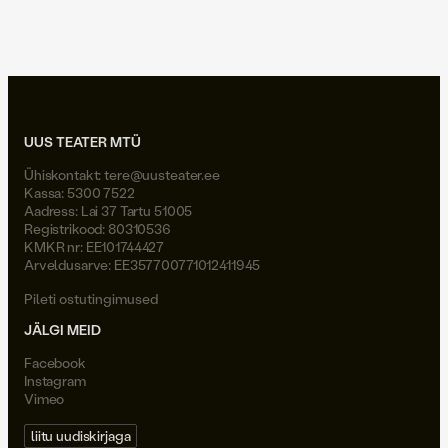
Joel Väli
UUS TEATER MTÜ
Ühiskontakt:
tere@uusteater.ee
Kassa: 5300 7522
Aadress: Lai 37 Tartu 51005
Registrikood: 80310536
KMKR nr: EE101744427
Arveldusarve: EE357700771012411945
Pileti ostutingimused
JÄLGI MEID
Facebook
Instagram
Vimeo
liitu uudiskirjaga