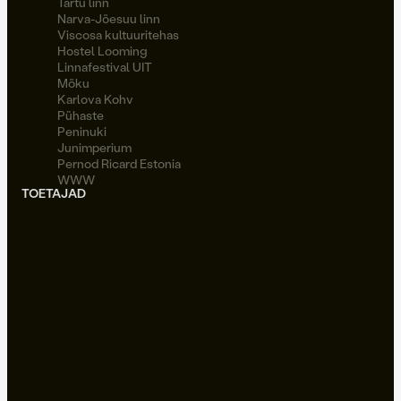
Tartu linn
Narva-Jõesuu linn
Viscosa kultuuritehas
Hostel Looming
Linnafestival UIT
Möku
Karlova Kohv
Pühaste
Peninuki
Junimperium
Pernod Ricard Estonia
WWW
TOETAJAD