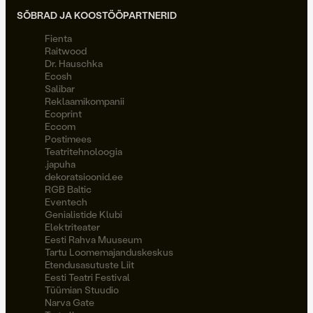
SÕBRAD JA KOOSTÖÖPARTNERID
Fienta
Raitwood
Dr. Hauschka
Ecosh
Salibar
Reklaamikompanii
Ecoprint
Eccom
Postimees
Teatritehnoloogia
.japuha
dekoratsioonid.ee
RGB Baltic
Eventech
Genialistide Klubi
Elektriteater
Eesti Rahva Muuseum
Tartu Loomemajanduskeskus
Etendusasutuste Liit
Eesti Teatri Festival
Tüümian Stuudio
Narva Gate