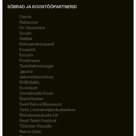
SÕBRAD JA KOOSTÖÖPARTNERID
Fienta
Raitwood
Dr. Hauschka
Ecosh
Salibar
Reklaamikompanii
Ecoprint
Eccom
Postimees
Teatritehnoloogia
.japuha
dekoratsioonid.ee
RGB Baltic
Eventech
Genialistide Klubi
Elektriteater
Eesti Rahva Muuseum
Tartu Loomemajanduskeskus
Etendusasutuste Liit
Eesti Teatri Festival
Tüümian Stuudio
Narva Gate