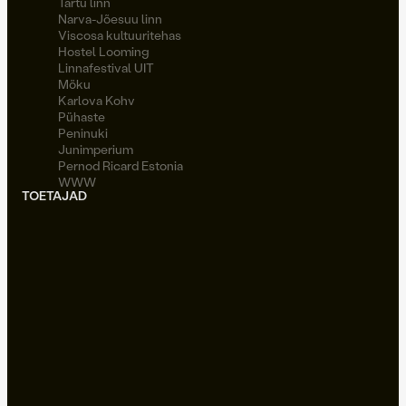
Tartu linn
Narva-Jõesuu linn
Viscosa kultuuritehas
Hostel Looming
Linnafestival UIT
Möku
Karlova Kohv
Pühaste
Peninuki
Junimperium
Pernod Ricard Estonia
WWW
TOETAJAD