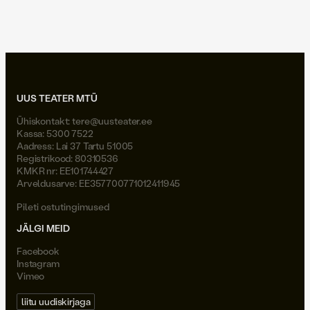
Joel Väli
UUS TEATER MTÜ
Ühiskontakt:
tere@uusteater.ee
Kassa: 5300 7522
Aadress: Lai 37 Tartu 51005
Registrikood: 80310536
KMKR nr: EE101744427
Arveldusarve: EE357700771012411945
Pileti ostutingimused
JÄLGI MEID
Facebook
Instagram
Vimeo
liitu uudiskirjaga