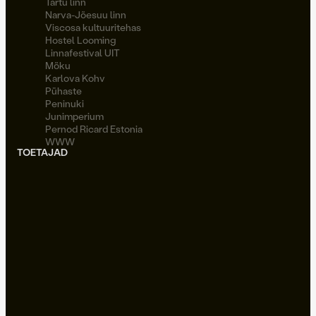
Tartu linn
Narva-Jõesuu linn
Viscosa kultuuritehas
Hostel Looming
Linnafestival UIT
Möku
Karlova Kohv
Pühaste
Peninuki
Junimperium
Pernod Ricard Estonia
WWW
TOETAJAD