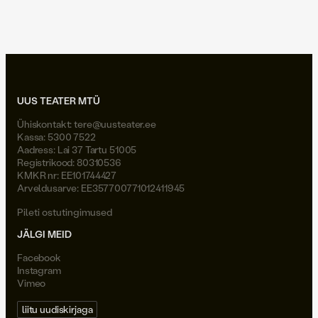
Joel Väli
UUS TEATER MTÜ
Ühiskontakt:
tere@uusteater.ee
Kassa: 5300 7522
Aadress: Lai 37 Tartu 51005
Registrikood: 80310536
KMKR nr: EE101744427
Arveldusarve: EE357700771012411945
Pileti ostutingimused
JÄLGI MEID
Facebook
Instagram
Vimeo
liitu uudiskirjaga