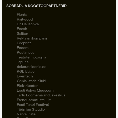
SÕBRAD JA KOOSTÖÖPARTNERID
Fienta
Raitwood
Dr. Hauschka
Ecosh
Salibar
Reklaamikompanii
Ecoprint
Eccom
Postimees
Teatritehnoloogia
.japuha
dekoratsioonid.ee
RGB Baltic
Eventech
Genialistide Klubi
Elektriteater
Eesti Rahva Muuseum
Tartu Loomemajanduskeskus
Etendusasutuste Liit
Eesti Teatri Festival
Tüümian Stuudio
Narva Gate