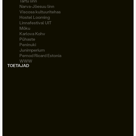
Tartu linn
Narva-Jõesuu linn
Viscosa kultuuritehas
Hostel Looming
Linnafestival UIT
Möku
Karlova Kohv
Pühaste
Peninuki
Junimperium
Pernod Ricard Estonia
WWW
TOETAJAD