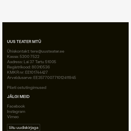
Joel Väli
UUS TEATER MTÜ
Ühiskontakt:
tere@uusteater.ee
Kassa: 5300 7522
Aadress: Lai 37 Tartu 51005
Registrikood: 80310536
KMKR nr: EE101744427
Arveldusarve: EE357700771012411945
Pileti ostutingimused
JÄLGI MEID
Facebook
Instagram
Vimeo
liitu uudiskirjaga