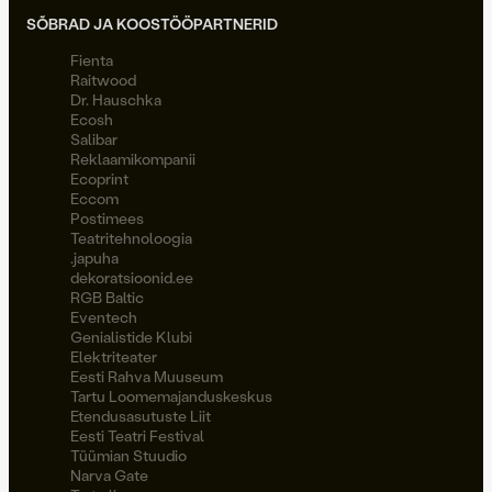
SÕBRAD JA KOOSTÖÖPARTNERID
Fienta
Raitwood
Dr. Hauschka
Ecosh
Salibar
Reklaamikompanii
Ecoprint
Eccom
Postimees
Teatritehnoloogia
.japuha
dekoratsioonid.ee
RGB Baltic
Eventech
Genialistide Klubi
Elektriteater
Eesti Rahva Muuseum
Tartu Loomemajanduskeskus
Etendusasutuste Liit
Eesti Teatri Festival
Tüümian Stuudio
Narva Gate