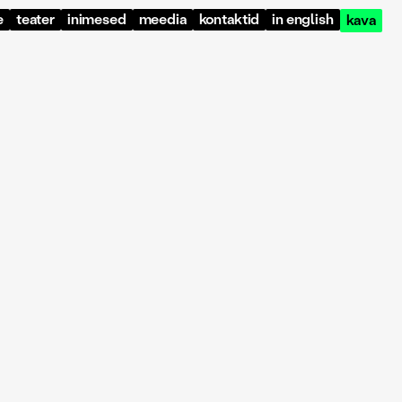
e
teater
inimesed
meedia
kontaktid
in english
kava